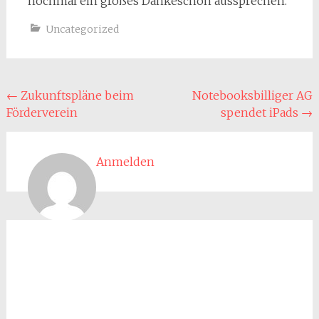
nochmal ein großes Dankeschön aussprechen.
Uncategorized
Beitragsnavigation
←
Zukunftspläne beim
Notebooksbilliger AG
Förderverein
spendet iPads
→
Anmelden