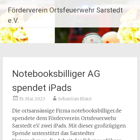
Zum
Förderverein Ortsfeuerwehr Sarstedt
Inhalt
springen
e.V.
Notebooksbilliger AG
spendet iPads
19. Mai 2023
Sebastian Blaut
Die ortsansässige Firma notebooksbilliger.de
spendete dem Förderverein Ortsfeuerwehr
Sarstedt e.V. zwei iPads. Mit dieser großzügigen
Spende unterstützt das Sarstedter