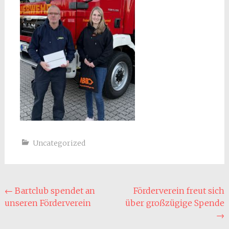
Uncategorized
Beitragsnavigation
←
Bartclub spendet an
Förderverein freut sich
unseren Förderverein
über großzügige Spende
→